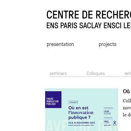
presentation
projects
seminars
Colloques
exh
Où 
Col
nov
le 