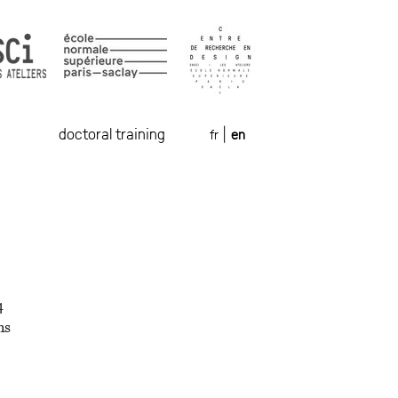
doctoral training
fr
en
|
4
ns