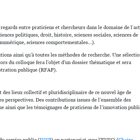
 regards entre praticiens et chercheurs dans le domaine de l’ac
iences politiques, droit, histoire, sciences sociales, sciences de
du numérique, sciences comportementales…).
utions ainsi qu'à toutes les méthodes de recherche. Une sélecti
ors du colloque fera l'objet d'un dossier thématique et sera
stration publique (RFAP).
t des lieux collectif et pluridisciplinaire de ce nouvel âge de
es perspectives. Des contributions issues de l’ensemble des
que ainsi que les témoignages de praticiens de l’innovation publ
du service public (
INSP
) en partenariat avec l'ENSCi (
Chaire