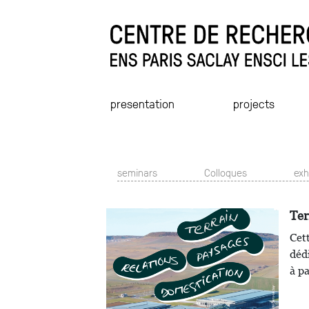
presentation
projects
seminars
Colloques
exh
Ter
Cet
déd
à pa