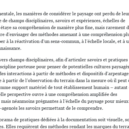
entale, les manières de considérer le paysage ont perdu de leu
e de champs disciplinaires, savoirs et expériences, échelles de
i étaye sa compréhension de manière plus fine, mais rarement 
aire d’envisager des méthodes amenant à une compréhension pl
er à la réactivation d’un sens-commun, à l’échelle locale, et à 
nnaissance.
vers champs disciplinaires, afin d’articuler savoirs et pratiques
scipline porteuse pour penser de potentielles cultures paysagè
des interactions à partir de méthodes et dispositifs d’arpentage
 à partir de l’observation du terrain dans la mesure où il peut 
omme support matériel de tout établissement humain – autant
elle perspective ouvre à une compréhension amplifiée des
 mais néanmoins prégnantes à l’échelle du paysage pour mieux
é-agencés les savoirs permettant de le comprendre.
orama de pratiques dédiées à la documentation soit visuelle, so
ces. Elles requièrent des méthodes rendant les marques du terr