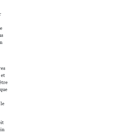
r
de
us
un
res
 et
être
 que
 le
it
ain