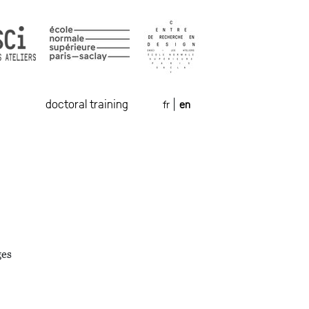
doctoral training
fr
en
|
ges