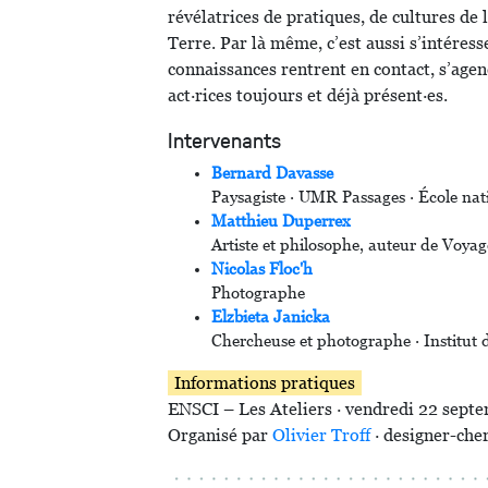
révélatrices de pratiques, de cultures de
Terre. Par là même, c’est aussi s’intéres
connaissances rentrent en contact, s’agen
act·rices toujours et déjà présent·es.
Intervenants
Bernard Davasse
Paysagiste · UMR Passages · École nat
Matthieu Duperrex
Artiste et philosophe, auteur de Voyages
Nicolas Floc'h
Photographe
Elzbieta Janicka
Chercheuse et photographe · Institut d
Informations pratiques
ENSCI – Les Ateliers · vendredi 22 sept
Organisé par
Olivier Troff
· designer-cher