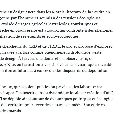
rche en design ancré dans les Marais littoraux de la Seudre en
façonné par l’homme et soumis à des tensions écologiques
croisée d’usages agricoles, ostréicoles, touristiques et
riche en biodiversité est aujourd’hui confronté à des phénomè
ilisation de ses équilibres socio-écologiques.
e chercheurs du CRD et de l’IRDL, le projet propose d’explorer
, envisagée à la fois comme phénomène hydrologique, geste
 de design. À travers une démarche d’observation, de
re, « Eaux en transition » vise à révéler les dynamiques invisibl
erritoires futurs et à concevoir des dispositifs de dépollution
locaux, qu’ils soient publics ou privés, et les laboratoires
s étapes. Il s’inscrit dans la dynamique locale de création d’un 
Il se déploie ainsi autour de dynamiques politiques et écologiq
ls du territoire pour créer des espaces de médiation et de co-
s des marais.