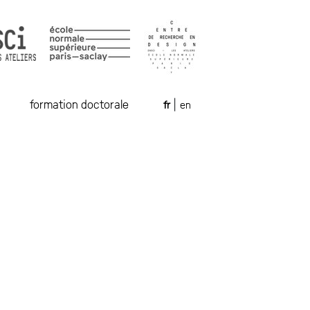
formation doctorale
fr
en
|