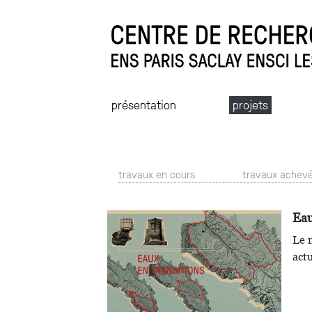
présentation
projets
travaux en cours
travaux achev
Eau
Le 
actu