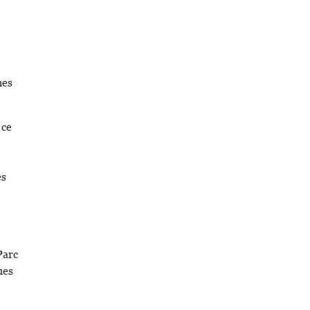
nes
 ce
es
Parc
ues