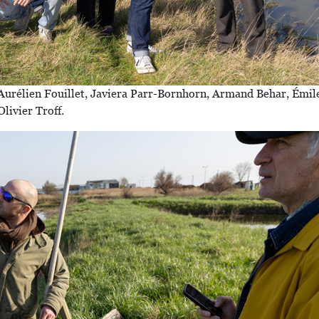
: Aurélien Fouillet, Javiera Parr-Bornhorn, Armand Behar, Émil
livier Troff.