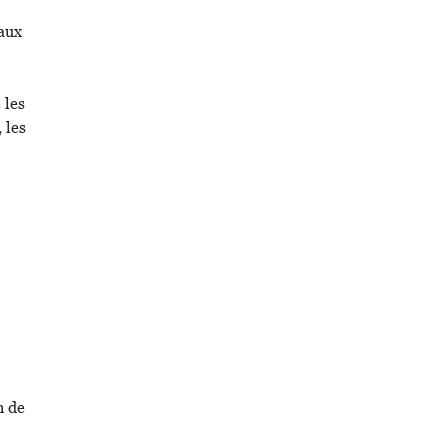
 aux
 les
 les
n de