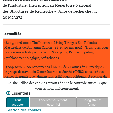
de l’Industrie. Inscription au Répertoire National
des Structures de Recherche - Unité de recherche : n°
201923272.
actualités
18/05/2026 10:00
The Internet of Living Things x Soft Robotics -
Masterclass de Benjamin Gaulon - 18-19-20 mai 2026 - Trois jours pour
bricoler une robotique du vivant : Solarpunk, Permacomputing,
+
Symbiose technologique, Soft robotics...
15/04/2026 14:00
Lancement à l'ENSCI de « Formes du Numérique »,
le groupe de travail du Centre Internet et Société (CNRS) consacré aux
formes du numérique : dimensions esthétiques, politiques et sociales du
+
design numérique.
Ce site utilise des cookies et vous donne le contrôle sur ceux que
vous activez ultérieurement.
02/04/2026 15:00
Penser et faire comme une Dune. Le sable est-il un
Essentiels
matériau de pensée ? Le 2 avril 2026, de 15h à 19h, rendez-vous au BiS
Tout
Accepter seulement
Enregistrer et
+
pour explorer une hypothèse aussi simple que radicale.
accepter
l'essentiel
fermer
Gestion des cookies