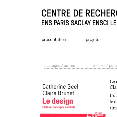
présentation
projets
ouvrages / autres
articles / publ
Le 
Cl
L'o
le d
situ