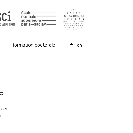
formation doctorale
fr
en
|
&
nser
en